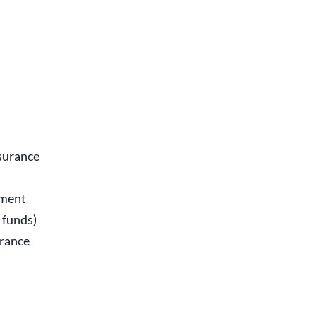
ssurance
ement
 funds)
urance