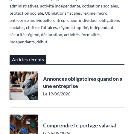
,
,
,
administratives
activité indépendante
cotisations sociales
,
,
,
protection sociale
Obligations fiscales
régime micro
,
,
entreprise individuelle
entrepreneur individuel
obligations
,
,
,
,
sociales
chiffre d’affaires
régime simplifié
indépendant
,
,
,
,
,
sécurité
régime
déclaration
activités
formalités
,
indépendants
début
Articles récents
Annonces obligatoires quand on a
une entreprise
Le 19/06/2026
Comprendre le portage salarial
Le 26/05/2026