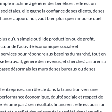
imple machine à générer des bénéfices : elle est un
ociétales, elle gagne la confiance de ses clients, de ses
fiance, aujourd’hui, vaut bien plus que n’importe quel
lus qu’un simple outil de production ou de profit,
cœur de l’activité économique, sociale et
s services pour répondre aux besoins du marché, tout en
ise le travail, génère des revenus, et cherche à assurer sa
épasse désormais les murs de ses bureaux ou de ses
’entreprise a un rôle clé dans la transition vers une
 performance économique, équité sociale et respect de
 résume pas à ses résultats financiers : elle est aussi un
nt et un reflet des valeurs de la société dans laquelle