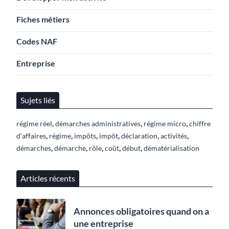
Fiches métiers
Codes NAF
Entreprise
Sujets liés
,
,
,
régime réel
démarches administratives
régime micro
chiffre
,
,
,
,
,
,
d’affaires
régime
impôts
impôt
déclaration
activités
,
,
,
,
,
démarches
démarche
rôle
coût
début
dématérialisation
Articles récents
Annonces obligatoires quand on a
une entreprise