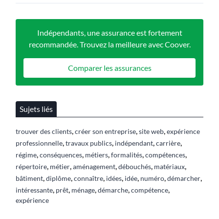
Indépendants, une assurance est fortement
recommandée. Trouvez la meilleure avec Coover.
Comparer les assurances
Sujets liés
,
,
,
trouver des clients
créer son entreprise
site web
expérience
,
,
,
,
professionnelle
travaux publics
indépendant
carrière
,
,
,
,
,
régime
conséquences
métiers
formalités
compétences
,
,
,
,
,
répertoire
métier
aménagement
débouchés
matériaux
,
,
,
,
,
,
,
bâtiment
diplôme
connaître
idées
idée
numéro
démarcher
,
,
,
,
,
intéressante
prêt
ménage
démarche
compétence
expérience