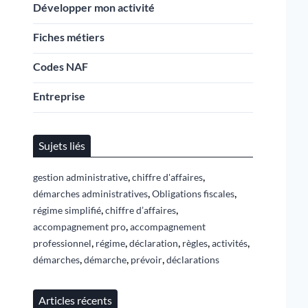
Développer mon activité
Fiches métiers
Codes NAF
Entreprise
Sujets liés
,
,
gestion administrative
chiffre d'affaires
,
,
démarches administratives
Obligations fiscales
,
,
régime simplifié
chiffre d’affaires
,
accompagnement pro
accompagnement
,
,
,
,
,
professionnel
régime
déclaration
règles
activités
,
,
,
démarches
démarche
prévoir
déclarations
Articles récents