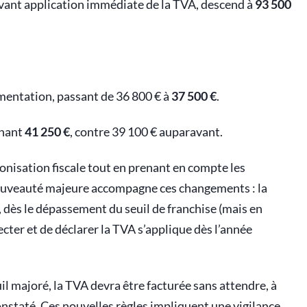
avant application immédiate de la TVA, descend à
93 500
gmentation, passant de 36 800 € à
37 500 €
.
gnant
41 250 €
, contre 39 100 € auparavant.
nisation fiscale tout en prenant en compte les
 nouveauté majeure accompagne ces changements : la
 dès le dépassement du seuil de franchise (mais en
lecter et de déclarer la TVA s’applique dès l’année
l majoré, la TVA devra être facturée sans attendre, à
onstaté. Ces nouvelles règles impliquent une vigilance