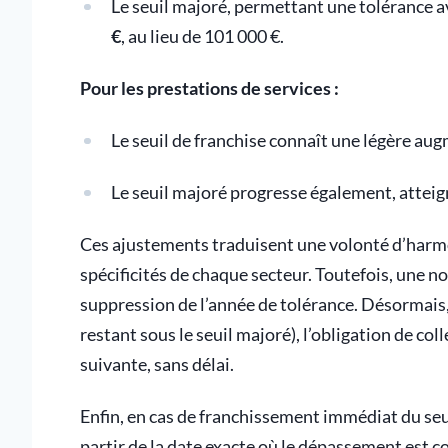
Le seuil majoré, permettant une tolérance 
€
, au lieu de 101 000 €.
Pour les prestations de services :
Le seuil de franchise connaît une légère au
Le seuil majoré progresse également, attei
Ces ajustements traduisent une volonté d’harmo
spécificités de chaque secteur. Toutefois, une
suppression de l’année de tolérance. Désormais,
restant sous le seuil majoré), l’obligation de col
suivante, sans délai.
Enfin, en cas de franchissement immédiat du seui
partir de la date exacte où le dépassement est c