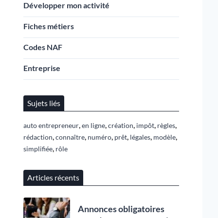
Développer mon activité
Fiches métiers
Codes NAF
Entreprise
Sujets liés
,
,
,
,
,
auto entrepreneur
en ligne
création
impôt
règles
,
,
,
,
,
,
rédaction
connaître
numéro
prêt
légales
modèle
,
simplifiée
rôle
Articles récents
Annonces obligatoires