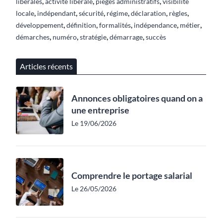
,
,
,
libérales
activité libérale
pièges administratifs
visibilité
,
,
,
,
,
,
locale
indépendant
sécurité
régime
déclaration
règles
,
,
,
,
,
développement
définition
formalités
indépendance
métier
,
,
,
,
démarches
numéro
stratégie
démarrage
succès
Articles récents
Annonces obligatoires quand on a
une entreprise
Le 19/06/2026
Comprendre le portage salarial
Le 26/05/2026